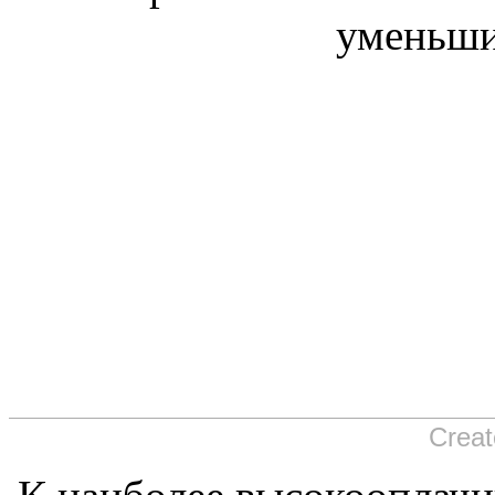
уменьши
Creat