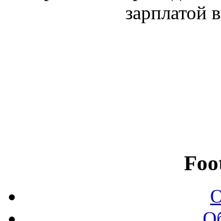
зарплатой в
Foo
О
О