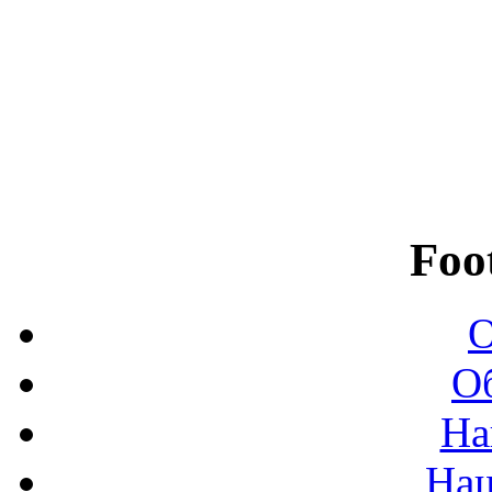
Foo
О
О
На
На