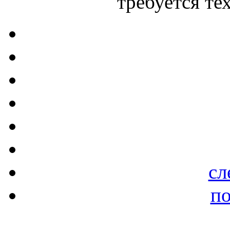
требуется те
сл
по