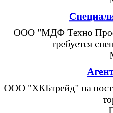
Специали
ООО "МДФ Техно Проф
требуется спе
Аген
ООО "ХКБтрейд" на посто
то