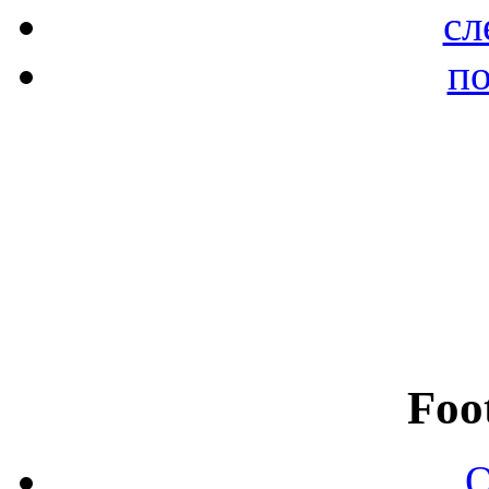
сл
по
Foo
О