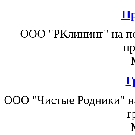
Пр
ООО "РКлининг" на по
пр
Г
ООО "Чистые Родники" на
г