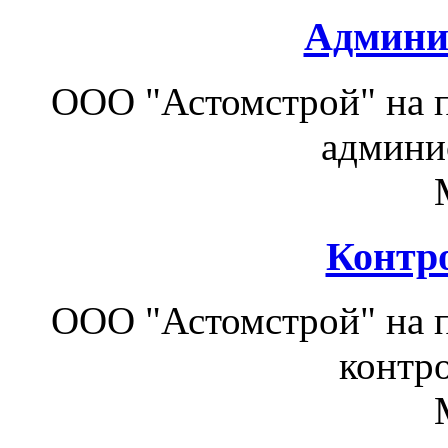
Админи
ООО "Астомстрой" на п
админис
Контр
ООО "Астомстрой" на п
контро