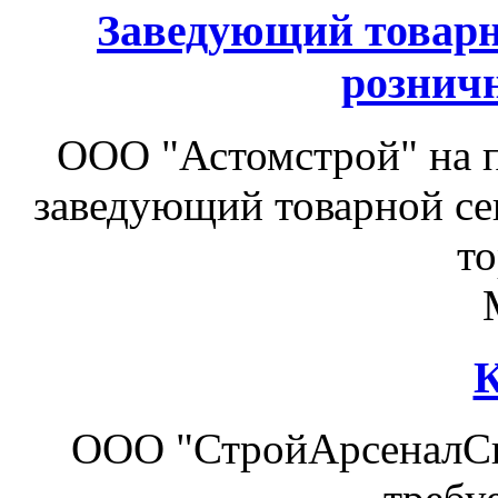
Заведующий товарн
рознич
ООО "Астомстрой" на п
заведующий товарной се
то
К
ООО "СтройАрсеналСк