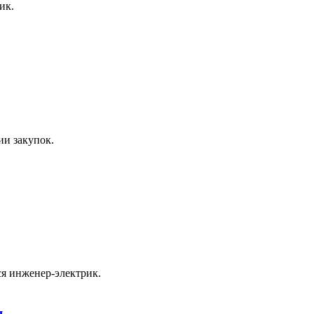
ик.
ии закупок.
я инженер-электрик.
я