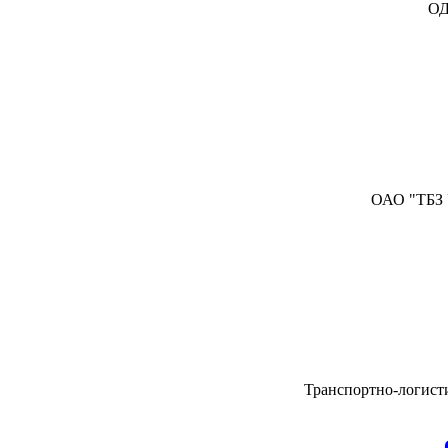
ОД
ОАО "ТБЗ У
Транспортно-логист