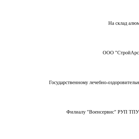
На склад алюм
ООО "СтройАрсен
Государственному лечебно-оздоровительн
Филиалу "Военсервис" РУП ТПУ п