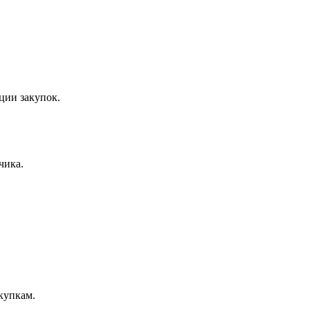
ции закупок.
чика.
купкам.