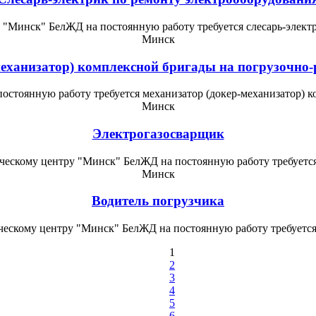
 "Минск" БелЖД на постоянную работу требуется слесарь-электр
Минск
еханизатор) комплексной бригады на погрузочно
стоянную работу требуется механизатор (докер-механизатор) к
Минск
Электрогазосварщик
ческому центру "Минск" БелЖД на постоянную работу требуется
Минск
Водитель погрузчика
ескому центру "Минск" БелЖД на постоянную работу требуется
1
2
3
4
5
6