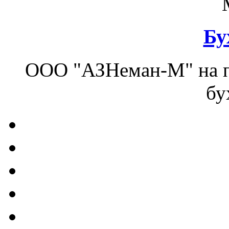
Бу
ООО "АЗНеман-М" на п
бу