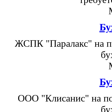
Бу
ЖСПК "Паралакс" на п
бу
Бу
ООО "Клисанис" на по
бу