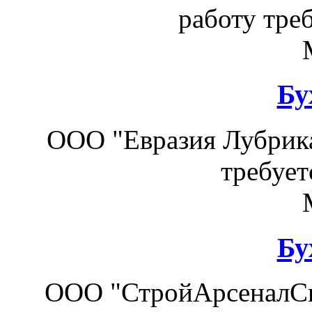
работу треб
Бу
ООО "Евразия Лубрика
требует
Бу
ООО "СтройАрсеналСк