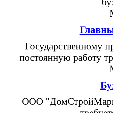
бу
Главны
Государственному п
постоянную работу тр
Бу
ООО "ДомСтройМарке
требует