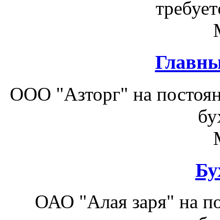
требует
Главны
ООО "Азторг" на постоян
бу
Бу
ОАО "Алая заря" на п