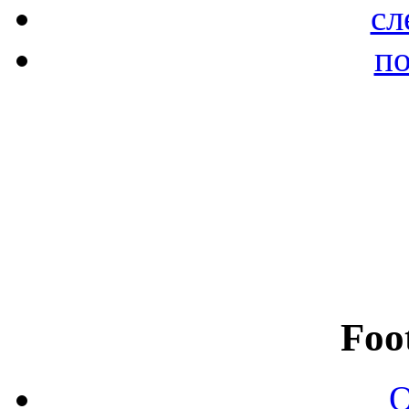
сл
по
Foo
О