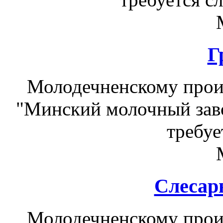
Г
Молодечненскому прои
"Минский молочный зав
требуе
Слесар
Молодечненскому прои