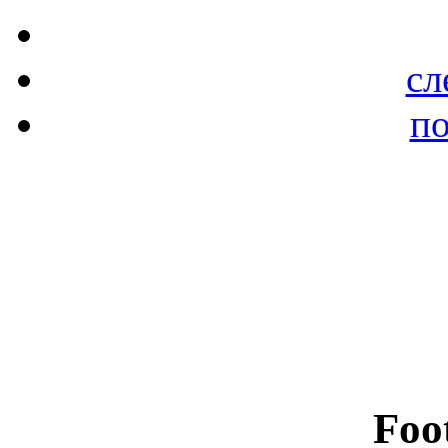
сл
по
Foo