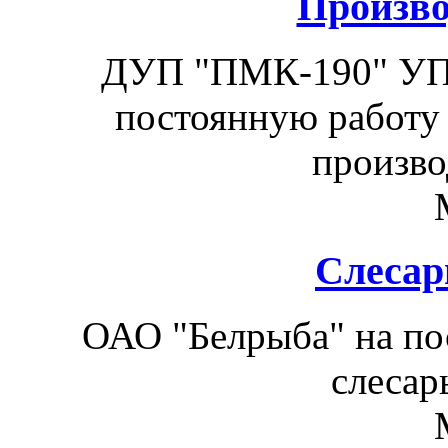
Произво
ДУП "ПМК-190" УП 
постоянную работу 
произво
Слесар
ОАО "Белрыба" на по
слесар