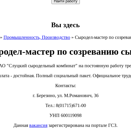
Вы здесь
»
Промышленность, Производство
»
Сыродел-мастер по созрев
одел-мастер по созреванию с
АО "Слуцкий сыродельный комбинат" на постоянную работу треб
плата - достойная. Полный социальный пакет. Официальное труд
Контакты:
г. Березино, ул. М.Романович, 36
Тел.: 8(01715)671-00
УНП 600119098
Данная
вакансия
зарегистрирована на портале ГСЗ.