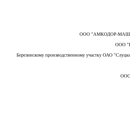
ООО "АМКОДОР-МАШ" - у
ООО "Р
Березинскому производственному участку ОАО "Слуцки
ООО 