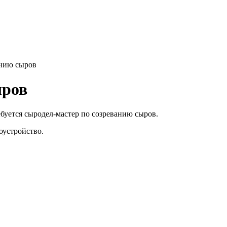
анию сыров
ыров
уется сыродел-мастер по созреванию сыров.
оустройство.