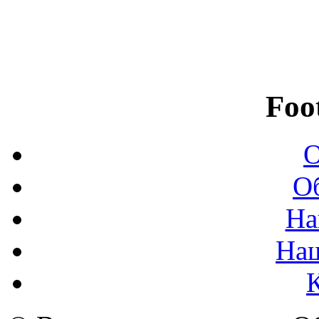
Foo
О
О
На
На