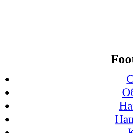
Foo
О
О
На
На