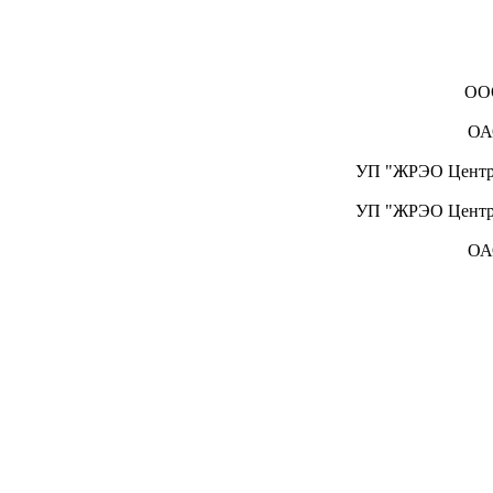
ООО
ОАО
УП "ЖРЭО Централ
УП "ЖРЭО Централ
ОАО