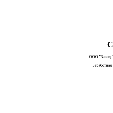
С
ООО "Завод Т
Заработная