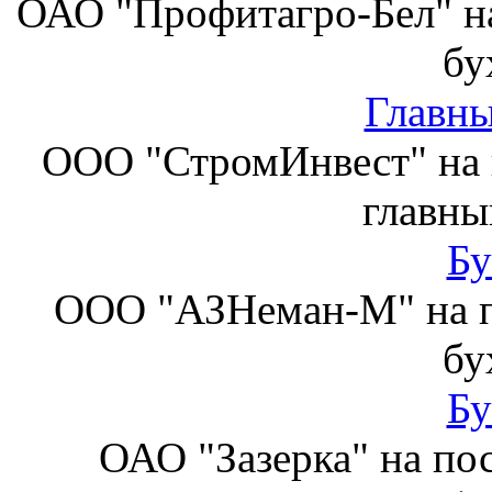
ОАО "Профитагро-Бел" на
бу
Главны
ООО "СтромИнвест" на 
главны
Бу
ООО "АЗНеман-М" на п
бу
Бу
ОАО "Зазерка" на по