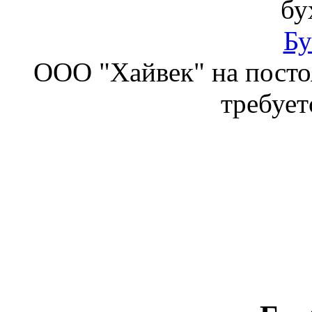
бу
Бу
ООО "Хайвек" на посто
требует